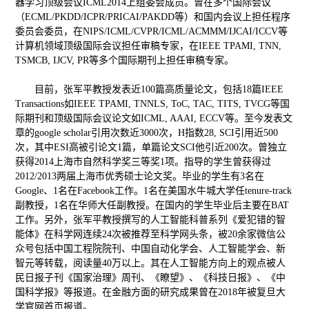
器学习顶级会议ICML2014上组委会成员。曾在多个国际会议
（ECML/PKDD/ICPR/PRICAI/PAKDD等）和国内会议上担任程序
委员会委员，在NIPS/ICML/CVPR/ICML/ACMMM/IJCAI/ICCV等
计算机领域顶级国际会议担任审稿专家，在IEEE TPAMI, TNN,
TSMCB, IJCV, PR等多个国际期刊上担任审稿专家。
目前，张军平教授发表近100篇高质量论文，包括18篇IEEE
Transactions如IEEE TPAMI, TNNLS, ToC, TAC, TITS, TVCG等国
际期刊和顶级国际会议论文如ICML, AAAI, ECCV等。至今发表文
章的google scholar引用次数近3000次，H指数28, SCI引用近500
次，其中ESI高被引论文1篇，单篇论文SCI他引近200次。曾独立
获得2014上海市自然科学奖三等奖1项。指导的学生曾获得过
2012/2013两届上海市优秀硕士论文奖。毕业的学生有3名在
Google、1名在Facebook工作。1名在美国水牛城大学任tenure-track
副教授，1名在华师大任副教授。在国内的学生毕业后主要在BAT
工作。另外，张军平教授撰写的人工智能科普系列《爱犯错的智
能体》在科学网连续24次被推荐至科学网头条，被20余家微信公
众号包括中国工程院院刊、中国自动化学会、人工智能学会、新
智元等转载，阅读量40万以上。其在人工智能方向上的观点被人
民日报子刊《国家治理》周刊、《瞭望》、《科技日报》、《中
国科学报》等报道。在金融方面的研究成果曾在2018年被复旦大
学官网首页报道。