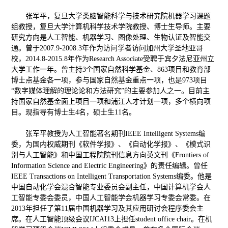
张军平，复旦大学类脑智能科学与技术研究院机器学习课题
组教授，复旦大学计算机科学技术学院教授、博士生导师。主要
研究方向是人工智能、机器学习、图像处理、生物认证及智能交
通。曾于2007.9-2008.3年作为访问学者访问加州大学圣地亚哥
校，2014.8-2015.8年作为Research Associate受聘于宾夕法尼亚州立
大学工作一年。曾主持3个国家自然科学基金、863项目和教育部
博士点基金各一项，参与国家自然基金重点一项，也是973项目
“数字媒体理解的理论论和方法研究”的主要参加人之一。目前主
持国家自然基金面上项目一项和浦江人才计划一项，多个横向项
目。现指导有博士生4名，硕士生11名。
张军平教授为人工智能著名期刊IEEE Intelligent Systems编
委，为国内权威期刊《软件学报》、《自动化学报》、《模式识
别与人工智能》和中国工程院院刊信息方向英文刊《Frontiers of
Information Science and Electric Engineering》的责任编辑。曾任
IEEE Transactions on Intelligent Transportation Systems编委。他是
中国自动化学会混合智能专业委员会副主任，中国计算机学会人
工智能专委会委员，中国人工智能学会机器学习专委会常委。在
2013年担任了第11届中国机器学习及其应用研讨会程序委会主
席。在人工智能顶级会议IJCAI13上担任student office chair。在机