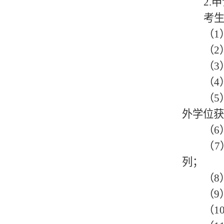
2.
申
考
（
1
（
2
（
3
（
4
（
5
外学位获
（
6
（
7
列；
（
8
（
9
（
1