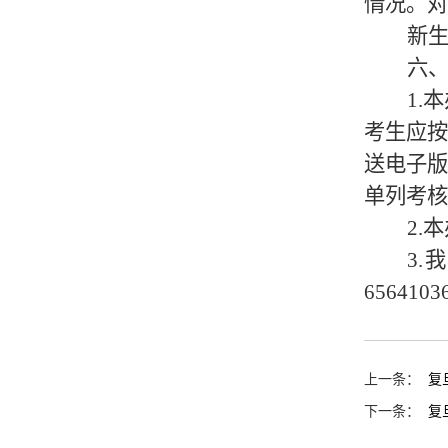
情况。对
新
六
1.
本
考生应
送电子
单列考核
2.
本
3.
我
6564103
上一条：
复
下一条：
复