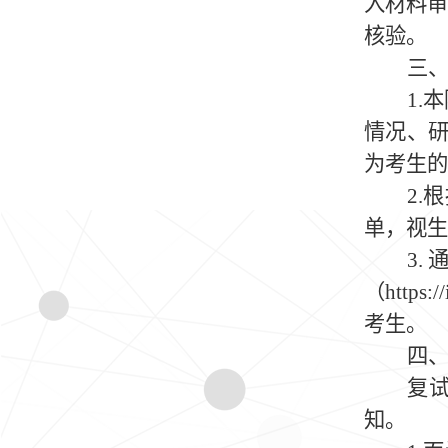
入材料
核验。
三
1.
本
情况、
为考生的
2.
根
单，视生
3.
（
https:/
考生。
四
复
知。