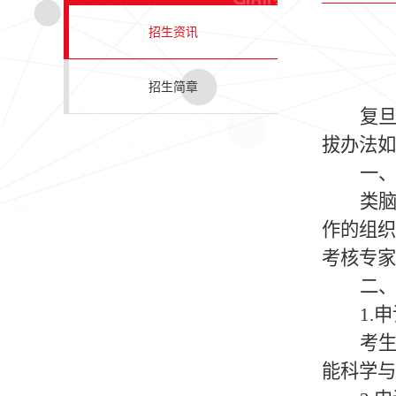
招生资讯
招生简章
复
拔办法如
一
类
作的组
考核专家
二
1.
申
考
能科学与