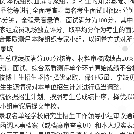
试 本院组织面试专家组，对考生的知识基础、
想品德等进行全面考查。每名考生面试时间
25
分
5
分钟，全程录音录像。面试满分为
100
分，其中
家组成员现场独立评分，取平均分作为考生的面
合素质测评 本院组织专家小组，以问卷方式对所
、录取
生总成绩按满分
100
分核算。材料审核成绩占
20%
绩。面试、综合素质测评单个环节原始成绩不合
校博士生招生坚持“择优录取、保证质量、宁缺
生生源情况对本单位招生计划进行适当调整。
院依据招生计划，按照考生总成绩排序，择优拟
小组审议后提交学校。
录取名单经学校研究生招生工作领导小组审议通
位函调人事档案（或档案审查意见）和本人现实表