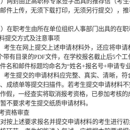
1
）两封由正高职称专家签字出具的推荐信（考生
过邮件上传，无须下载打印，无须另行提交），推
2
）在职考生由所在单位组织人事部门出具的在职
料提交方式及注意事项
）考生在网上提交上述申请材料外，还应将申请
个带有目录的
PDF
文件，在学校报名截止后
5
个工
件名和邮件标题均命名为“姓名
+
报名号
+
申请专
）考生提交的申请材料应完整、真实、清晰，符
明、成绩单等提交扫描件。若考生提交申请材料不
作假，一经查实将取消报考资格，已参加考核的
院暂不要求考生提交纸质申请材料。
考资格审查
院对按上述要求报名并提交申请材料的考生进行初