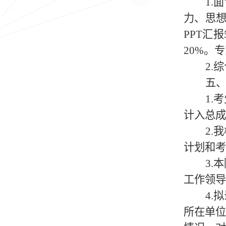
1.
面
力、思
PPT
汇报
20%
。专
2.
综
五
1.
考
计入总成
2.
我
计划和考
3.
本
工作领导
4.
拟
所在单