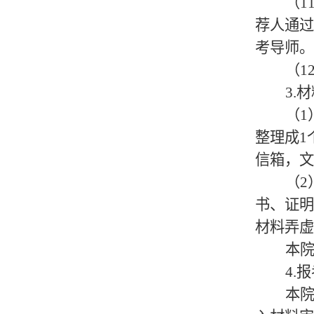
（
1
荐人通
考导师。
（
1
3.
材
（
1
整理成
1
信箱，文
（
2
书、证
材料弄虚
本
4.
报
本