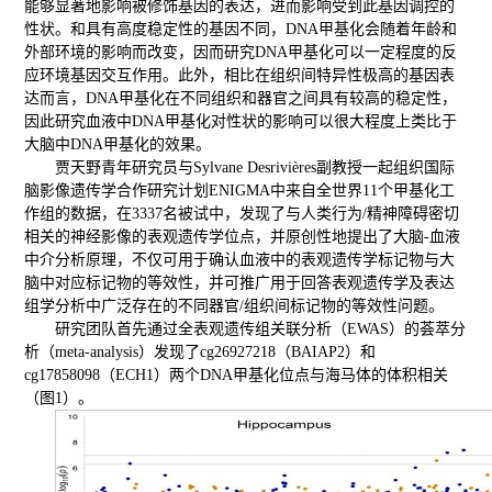
能够显著地影响被修饰基因的表达，进而影响受到此基因调控的
性状。和具有高度稳定性的基因不同，DNA甲基化会随着年龄和
外部环境的影响而改变，因而研究DNA甲基化可以一定程度的反
应环境基因交互作用。此外，相比在组织间特异性极高的基因表
达而言，DNA甲基化在不同组织和器官之间具有较高的稳定性，
因此研究血液中DNA甲基化对性状的影响可以很大程度上类比于
大脑中DNA甲基化的效果。
贾天野青年研究员与Sylvane Desrivières副教授一起组织国际
脑影像遗传学合作研究计划ENIGMA中来自全世界11个甲基化工
作组的数据，在3337名被试中，发现了与人类行为/精神障碍密切
相关的神经影像的表观遗传学位点，并原创性地提出了大脑-血液
中介分析原理，不仅可用于确认血液中的表观遗传学标记物与大
脑中对应标记物的等效性，并可推广用于回答表观遗传学及表达
组学分析中广泛存在的不同器官/组织间标记物的等效性问题。
研究团队首先通过全表观遗传组关联分析（EWAS）的荟萃分
析（meta-analysis）发现了cg26927218（BAIAP2）和
cg17858098（ECH1）两个DNA甲基化位点与海马体的体积相关
（图1）。