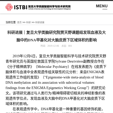
当前位置:
>>
>>
首页
科研
科研进展
科研进展｜复旦大学类脑研究院贾天野课题组发现血液及大
脑中的DNA甲基化对大脑皮质下区域体积的影响
时间：2019-12-06 点击：
801
2019年12月6日，复旦大学类脑智能科学与技术研究院贾天野
青年研究员与英国伦敦国王学院Sylvane Desrivières副教授合作在
《分子精神病学》（Molecular Psychiatry）在线发表题为《皮质下
脑体积与血液中全表观遗传组关联性的元分析：来自ENIGMA表
观遗传工作组的发现》（“Epigenome-wide meta-analysis of blood
DNA methylation and its association with subcortical volumes:
findings from the ENIGMA Epigenetics Working Group”）的研究论
文。该项研究通过与人类行为/精神障碍密切相关的神经影像的表
观遗传学位点，发现血液及大脑中的DNA甲基化对大脑皮质下区
域体积的影响。
在表观遗传学中，DNA甲基化是一种重要的基因修饰机能，