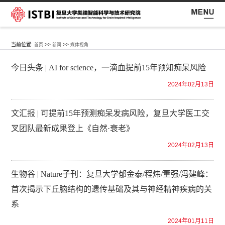
当前位置:
>>
>>
首页
新闻
媒体视角
今日头条 | AI for science，一滴血提前15年预知痴呆风险
2024年02月13日
文汇报 | 可提前15年预测痴呆发病风险，复旦大学医工交
叉团队最新成果登上《自然·衰老》
2024年02月13日
生物谷 | Nature子刊：复旦大学郁金泰/程炜/董强/冯建峰：
首次揭示下丘脑结构的遗传基础及其与神经精神疾病的关
系
2024年01月11日