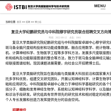
当前位置:
>>
>>
首页
招聘
博士后
复旦大学纪鹏研究员与中科院穆宇研究员联合招聘交叉方向
时间：2022-09-12 点击：
1001
复旦大学类脑研究院纪鹏研究组与中科院脑智卓越中心穆宇研究
斑马鱼全脑尺度结构投射和功能成像数据，融合应用数学、统计物理
机、计算神经科学、生物医学工程等多学科方法，发展多尺度联接图
析和结构及功能联接图谱的整合等方法，致力于斑马鱼全脑神经元输
经联接图谱绘制。现因课题进展需要，向社会公开招聘博士后。
复旦大学类脑研究院旨在面向脑与类脑重大科技前沿和国家重大
托多学科优势，组建交叉研究团队，开展认知神经科学、计算生物学
础和应用研究。中科院脑智卓越中心致力于神经科学基础研究的各个
括分子、细胞和发育神经生物学、系统和认知神经科学科学、以及脑
和诊治手段研发。研究组具有世界领先的研究技术和相对稳定的经费
个人专长发展和创造力发挥提供充分的自由空间。
招聘岗位